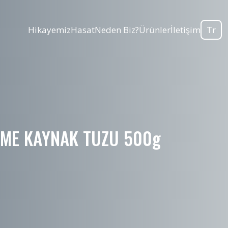
Hikayemiz
Hasat
Neden Biz?
Ürünler
İletişim
Tr
ME KAYNAK TUZU 500g