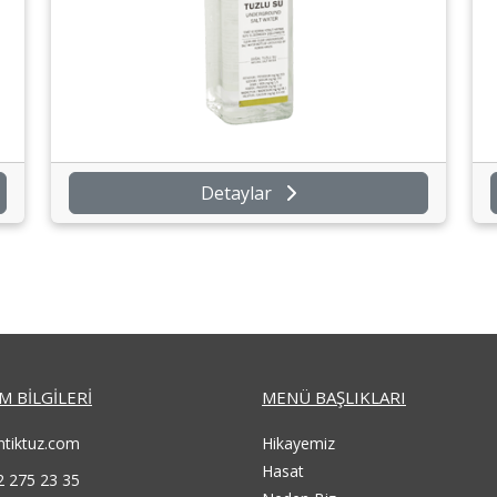
Detaylar
İM BİLGİLERİ
MENÜ BAŞLIKLARI
ntiktuz.com
Hikayemiz
Hasat
2 275 23 35