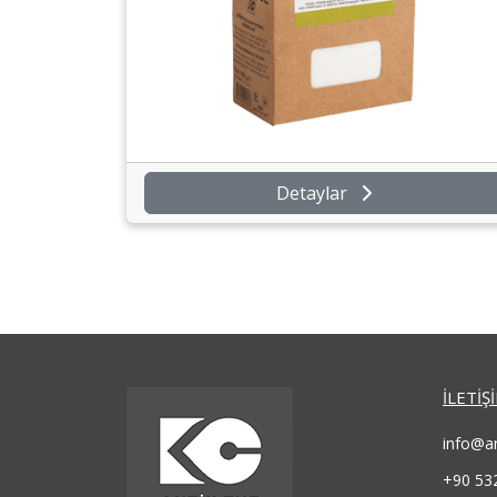
Detaylar
İLETİŞ
info@a
+90 53