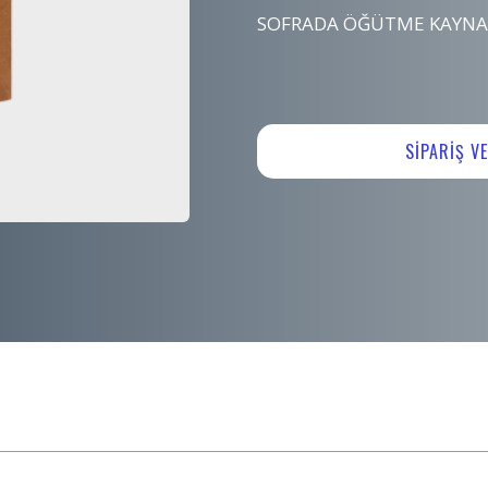
SOFRADA ÖĞÜTME KAYNAK
SİPARİŞ V